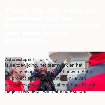
Projecten
Trots. We zijn trots en
dankbaar dat we
mochten samenwerken
aan deze mooie
projecten.
Wat je niet op de bouwtekening ziet
Is de toewijding, het teamwork en het
vakmanschap waarmee we bouwen. Achter
elk project staat een warme familie van
mensen die bouwen vanuit hun hart. En dat
zie je, in elk detail van het eindresultaat.