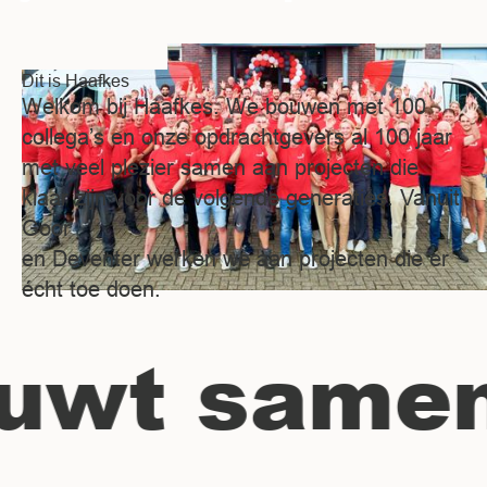
Dit is Haafkes
Welkom bij Haafkes. We bouwen met 100
collega’s en onze opdrachtgevers al 100 jaar
met veel plezier samen aan projecten die
klaar zijn voor de volgende generaties. Vanuit
Goor
en Deventer werken we aan projecten die er
écht toe doen.
wt samen