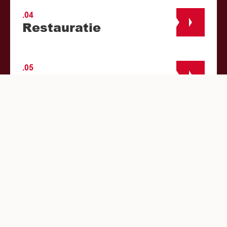
.04
Restauratie
.05
Verbouw
01.01.25
Onderhoud &
renovatie