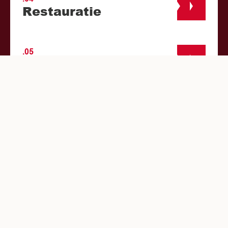
Restauratie
.05
Verbouw
01.01.25
Onderhoud &
renovatie
Onze projecten