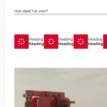
MFA Langeveen
Hoe staat 't er voor?
Heading
Heading
Heading
Heading
Heading
Heading